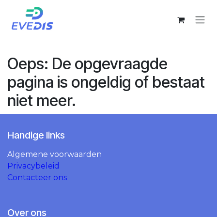
Overslaan naar inhoud
Oeps: De opgevraagde
pagina is ongeldig of bestaat
niet meer.
Handige links
Algemene voorwaarden
Privacybeleid
Contacteer ons
Over ons