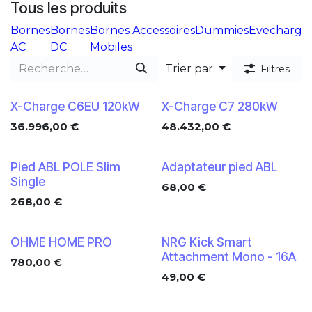
Tous les produits
Bornes
Bornes
Bornes
Accessoires
Dummies
Evecharge
AC
DC
Mobiles
Trier par
Filtres
X-Charge C6EU 120kW
X-Charge C7 280kW
36.996,00
€
48.432,00
€
Pied ABL POLE Slim
Adaptateur pied ABL
Single
68,00
€
268,00
€
Nouveau !
OHME HOME PRO
NRG Kick Smart
Attachment Mono - 16A
780,00
€
49,00
€