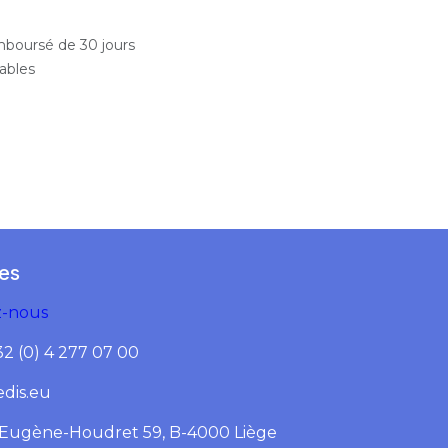
emboursé de 30 jours
rables
ues
z-nous
32 (0) 4 277 07 00
edis.eu
 Eugène-Houdret 59, B-4000 Liège