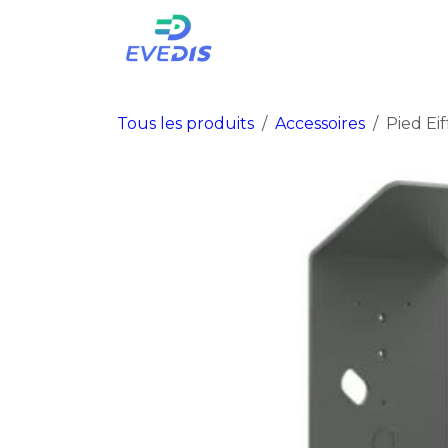
Se rendre au contenu
Accueil
Boutique
De
Tous les produits
Accessoires
Pied Eif