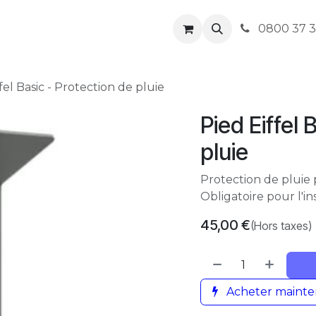
venez Revendeur
Assistance
Postes
0800 37 
fel Basic - Protection de pluie
Pied Eiffel 
pluie
Protection de pluie p
Obligatoire pour l'i
45,00
€
(Hors taxes)
Acheter mainte